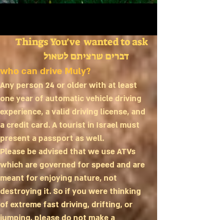
Things You've wanted to ask
דברים שרציתם לשאול
who can drive Muly?
Any person 24 or older with at least
one year of automatic vehicle driving
experience, a valid driving license, and
a credit card. A tourist in Israel must
present a passport as well.
Please be advised that we use ATVs
which are governed
for speed
and are
meant for enjoying nature, not
destroying it. So if you were thinking
of extreme fast driving, drifting, or
jumping, please do not make a