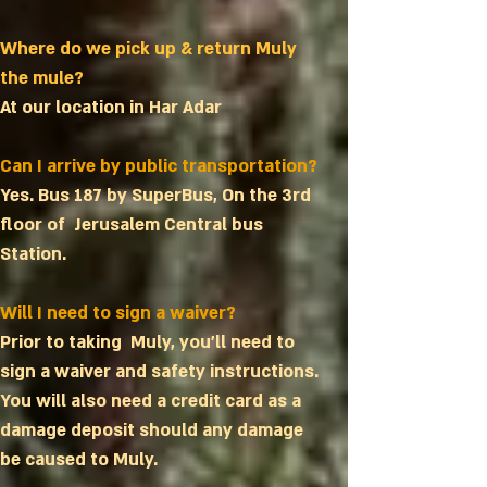
Where do we pick up & return Muly
the mule?
At our location in Har Adar
Can I arrive by public transportation?
Yes. Bus 187 by SuperBus, On the 3rd
floor of Jerusalem Central bus
Station.
Will I need to sign a waiver?
Prior to taking Muly, you'll need to
sign a waiver and safety instructions.
You will also need a credit card as a
damage deposit should any damage
be caused to Muly.