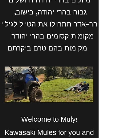
מיולים בהרי יהודה וירושלים
,גבוה בהרי יהודה, בישוב
הר-אדר תתחילו את הטיול לגילוי
חגיגת יער- Forest Feast
מקומות קסומים בהרי יהודה
Price
Price
₪550.00
₪680.00
מקומות בהם טרם ביקרתם
Add to Cart
Welcome to Muly!
Kawasaki Mules for you and