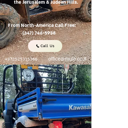
the Jerusalem & Judean Hills.
From North-America Call Free:
(347) 746-5938
Call Us
+972525315366
office@mule.co.il