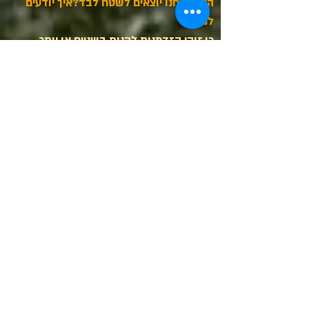
האם אנחנו יוצאים לשטח לבד?איך יודעים
לנווט?
כן,זוהי הזדמנות להנות בשניים או יותר
מנקודות החמדה של ארצנו היפה.
לגבי ניווט, אתם מקבלים מכשיר ניווט עם
מסלולים מובנים. בנוסף, נציג של טרקטורוני
ירושלים נמצא באזור במידה ותזדקקו לסיוע.
מה קורה אם איבדתי את דרכי?
כל רכב שלנו מצוייד במכשיר איתור כך שגם
אם אבדה דרכך נוכל לסייע לך טלפונית.
מהי מדיניותכם לגבי בעלי חיים?
אנחנו אוהבים אותם, ואתם מוזמנים לצרף את
חבריכם בתנאי שהם מחוסנים ועם ציוד מתאים
האם אוכל לצרף את ילדי הקטן לטיול?