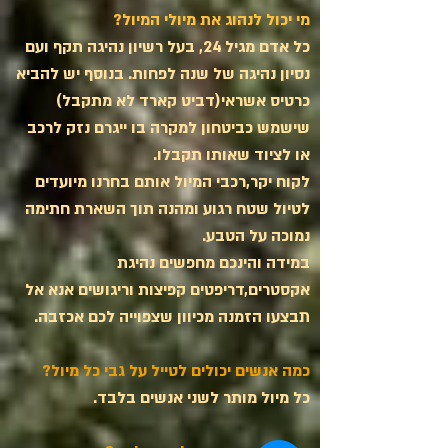
מי יכול לנהוג את מיולי המיול?
כל אדם מגיל 24, בעל רשיון נהיגה תקף ועם
נסיון נהיגה של שנה לפחות. בנוסף יש להביא
כרטיס אשראי(דביט קארד לא מתקבל)
שישמש כביטחון למקרה בו ייגרם נזק לרכב
או לציוד שאותו תקבלו.
לקוח יקר,רכבי המיול אותם בחרנו מיועדים
לטיול שטח
רגוע ומהנה
תוך השארת חתימה
נמוכה על הטבע.
במידה והינכם מחפשים נהיגת
אקסטרים,דריפטים קפיצות וריגושים אנא אל
תבצעו הזמנה מכיוון שצפוייה לכם אכזבה.
כמה אנשים יכולים לטייל על גבי כל מיול?
כל מיול מותר לשני אנשים בלבד.