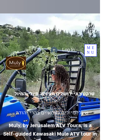
ME
Log In
NU
טרקטורוני ירושלים מציגים: מיולי-המיול
טיולי מיולים עצמאיים בהרי יהודה
Muly, by Jerusalem ATV Tours, is a
Self-guided Kawasaki Mule ATV tour in