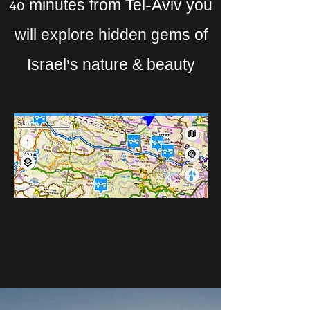
40 minutes from Tel-Aviv you
The Story of Muly -
will explore hidden gems of
הסיפור של מיולי
Israel's nature & beauty