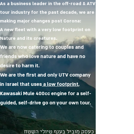
As a business leader in the off-road & ATV
tour industry for the past decade, we are
making major changes post Corona:
A new fleet with a very low footprint on
Nature and its creatures.
We are now catering to couples and
friends who love nature and have no
desire to harm it.
We are the first and only UTV company
in Israel that uses
a low
footprint
,
Kawasaki Mule 400cc engine for a self-
guided, self-drive go on your own tour.
כעסק מוביל בענף טיולי השטח