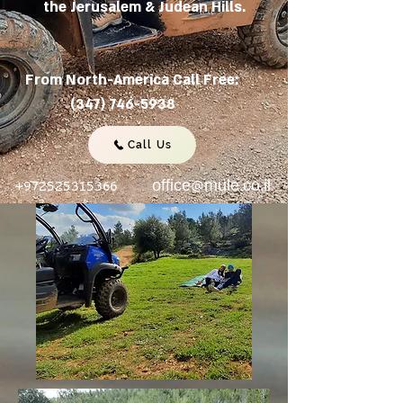
the Jerusalem & Judean Hills.
From North-America Call Free:
(347) 746-5938
Call Us
+972525315366
office@mule.co.il