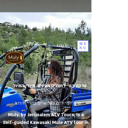
ME
Log In
NU
טרקטורוני ירושלים מציגים: מיולי-המיול
טיולי מיולים עצמאיים בהרי יהודה
Muly, by Jerusalem ATV Tours, is a
Self-guided Kawasaki Mule ATV tour in