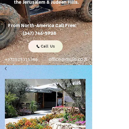
the Jerusalem & Judean Hills.
From North-America Call Free:
(347) 746-5938
Call Us
+972525315366
office@mule.co.il