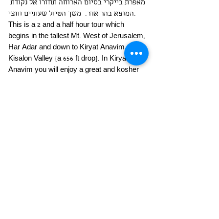
מאפרת בייקרי בסיום הארוחה תחזרו אל נקודת 
המוצא בהר אדר.  משך הטיול שעתיים וחצי. 
This is a 2 and a half hour tour which 
begins in the tallest Mt. West of Jerusalem, 
Har Adar and down to Kiryat Anavim and 
Kisalon Valley {a 656 ft drop}. In Kiryat 
Anavim you will enjoy a great and kosher 
breakfest at Efrats Bakery which is a rustic 
cafe located in the industrial park of 
Kibbutz  Kiryat .Anavim. Once done, you 
will head back up to Har Adar throughthe 
beautiful Hamisha Forest