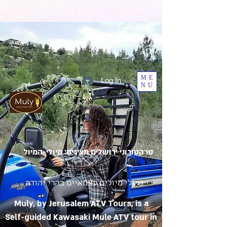
ME
Log In
NU
טרקטורוני ירושלים מציגים: מיולי-המיול
טיולי מיולים עצמאיים בהרי יהודה
Muly, by Jerusalem ATV Tours, is a
Self-guided Kawasaki Mule ATV tour in