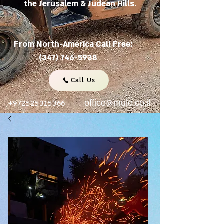
the Jerusalem & Judean Hills.
From North-America Call Free:
(347) 746-5938
Call Us
+972525315366
office@mule.co.il