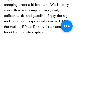
camping under a billion stars. We'll supply
you with a tent, sleeping bags, mat,
coffee/tea kit. and gasoline. Enjoy the night
and In the morning you will drive with Muly
the mule to Efrat's Bakery for an amazing
breakfest and atmosphere.
You pick-up Muly three hours before
sunset and return the next morning until
10:00am.
,אין כמו לבלות את הלילה בטבע עם החשובים
לנו.אז הזמינו את מיולי לטיול לילה של כוכבים
ותהנו מחווית קמפינג שונה ומיוחדת.אנחנו
נספק לכם אוהל,שקי שינה,מחצלת,ערכת
קפה/תה ודלק.לכם נשאר לבלות את הלילה
בחיק הטבע. בבוקר לאחר שתתעוררו עם קפה
טורקי או תה צמחים מהביל,תעשו את הדרך
לאפרת בייקרי בקרית ענבים לארוחת בוקר
באווירה מיוחדת.