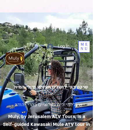
ME
Log In
NU
טרקטורוני ירושלים מציגים: מיולי-המיול
טיולי מיולים עצמאיים בהרי יהודה
Muly, by Jerusalem ATV Tours, is a
Self-guided Kawasaki Mule ATV tour in