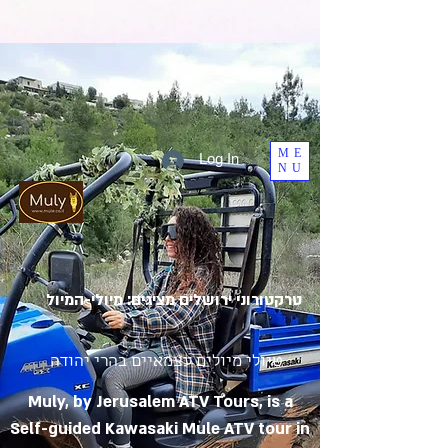
ME
Log In
NU
טרקטורוני ירושלים מציגים: מיולי-המיול
טיולי מיולים עצמאיים בהרי יהודה
Muly, by Jerusalem ATV Tours, is a
Self-guided Kawasaki Mule ATV tour in