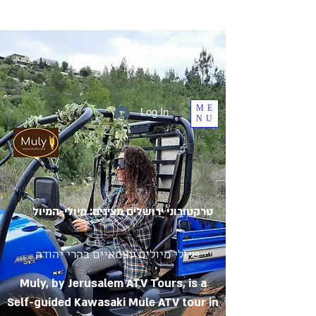
ME
Log In
NU
טרקטורוני ירושלים מציגים: מיולי-המיול
טיולי מיולים עצמאיים בהרי יהודה
Muly, by Jerusalem ATV Tours, is a
Self-guided Kawasaki Mule ATV tour in