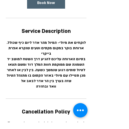
Book Now
Service Description
.לוקחים את מיולי- המיול מהר אדר ליום כיף שכולל
ארוחת בוקר במקום מקסים וטעים שנקרא אפרת
בייקרי
בסיום הארוחה עליכם להגיע דרך השטח למושב יד
השמונה שם ממוקמת חוות המלך דוד ומשם תצאו
לטיול סוסים רגוע שנמשך כשעה. בין לבין או לאחר
מכן תטיילו עם מיולי באזור הקסום בו מתנהל הטיול
שזה בערך בין הר אדר לבאב אל
וואד ובחזרה
Cancellation Policy
To cancel or reschedule be sure to contact
us at least 96 hrs. prior in order to avoid